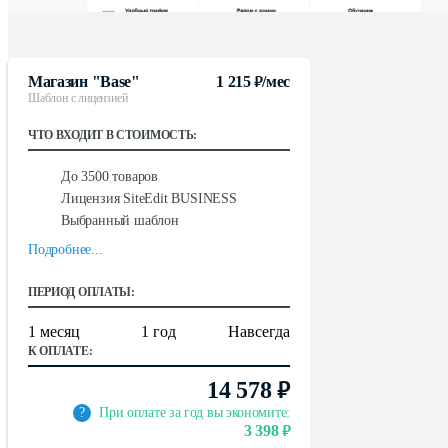
Магазин "Base"
1 215
/мес
руб.
Шаблон с лицензией
ЧТО ВХОДИТ В СТОИМОСТЬ:
До 3500 товаров
Лицензия SiteEdit
BUSINESS
Выбранный шаблон
Подробнее...
ПЕРИОД ОПЛАТЫ:
1 месяц
1 год
Навсегда
К ОПЛАТЕ:
14 578
руб.
?
При оплате за год вы экономите:
3 398
руб.